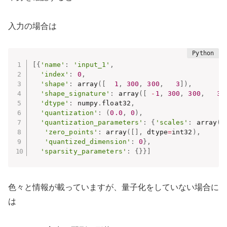
入力の場合は
[
{
'name'
:
'input_1'
,
'index'
:
0
,
'shape'
:
 array
(
[
1
,
300
,
300
,
3
]
)
,
'shape_signature'
:
 array
(
[
-
1
,
300
,
300
,
3
]
'dtype'
:
 numpy
.
float32
,
'quantization'
:
(
0.0
,
0
)
,
'quantization_parameters'
:
{
'scales'
:
 array
(
[
'zero_points'
:
 array
(
[
]
,
 dtype
=
int32
)
,
'quantized_dimension'
:
0
}
,
'sparsity_parameters'
:
{
}
}
]
色々と情報が載っていますが、量子化をしていない場合に
は