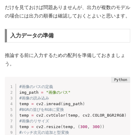
だけを見ておけば問題ありませんが、出力が複数のモデル
の場合には出力の順番は確認しておくとよいと思います。
入力データの準備
推論する前に入力するための配列を準備しておきましょ
う。
#画像のパスの定義
img_path 
=
"画像のパス"
#画像の読み込み
temp 
=
 cv2
.
imread
(
img_path
)
#BGRの並びをRGBに変換
temp 
=
 cv2
.
cvtColor
(
temp
,
 cv2
.
COLOR_BGR2RGB
)
#画像のリサイズ
temp 
=
 cv2
.
resize
(
temp
,
(
300
,
300
)
)
#バッチ次元の追加と型変換