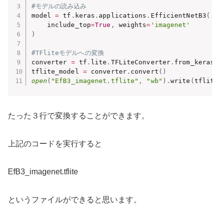
#モデルの読み込み
model 
=
 tf
.
keras
.
applications
.
EfficientNetB3
(
    include_top
=
True
,
 weights
=
'imagenet'
)
#TFliteモデルへの変換
converter 
=
 tf
.
lite
.
TFLiteConverter
.
from_keras_
tflite_model 
=
 converter
.
convert
(
)
open
(
"EfB3_imagenet.tflite"
,
"wb"
)
.
write
(
tflite
たった３行で変換することができます。
上記のコードを実行すると
EfB3_imagenet.tflite
というファイルができると思います。