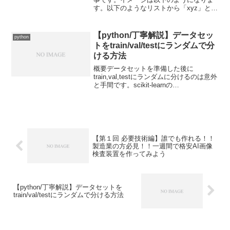
す。以下のようなリストから「xyz」と
「abc」を含む文字列のみを削除したリス
トを得るコードの紹介です。例えば、フ
ァイル名のリストからファイル名の中の
【python/丁寧解説】データセッ
python
指定した文字列を含...
トをtrain/val/testにランダムで分
ける方法
概要データセットを準備した後に
train,val,testにランダムに分けるのは意外
と手間です。scikit-learnの
train_test_split()を使って少し工夫すると
簡単にできます。実装方法まずは必要な
ライブラリのインポートと...
【第１回 必要技術編】誰でも作れる！！
製造業の方必見！！一週間で格安AI画像
検査装置を作ってみよう
【python/丁寧解説】データセットを
train/val/testにランダムで分ける方法