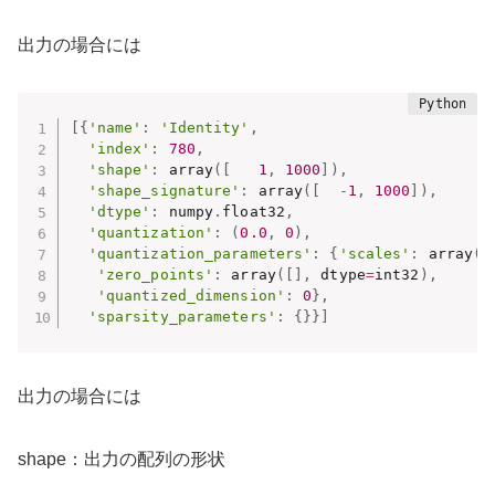
出力の場合には
[
{
'name'
:
'Identity'
,
'index'
:
780
,
'shape'
:
 array
(
[
1
,
1000
]
)
,
'shape_signature'
:
 array
(
[
-
1
,
1000
]
)
,
'dtype'
:
 numpy
.
float32
,
'quantization'
:
(
0.0
,
0
)
,
'quantization_parameters'
:
{
'scales'
:
 array
(
[
'zero_points'
:
 array
(
[
]
,
 dtype
=
int32
)
,
'quantized_dimension'
:
0
}
,
'sparsity_parameters'
:
{
}
}
]
出力の場合には
shape：出力の配列の形状