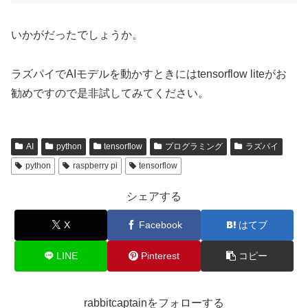
いかがだったでしょうか。
ラズパイでAIモデルを動かすときにはtensorflow liteがお
勧めですので是非試してみてください。
AI
python
tensorflow
プログラミング
ラズパイ
python
raspberry pi
tensorflow
シェアする
X
Facebook
はてブ
LINE
Pinterest
コピー
rabbitcaptainをフォローする