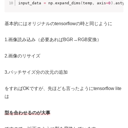
input_data 
=
 np
.
expand_dims
(
temp
,
 axis
=
0
)
.
astyp
基本的にはオリジナルのtensorflowの時と同じように
1.画像読み込み（必要あればBGR→RGB変換）
2.画像のリサイズ
3.バッチサイズ分の次元の追加
をすればOKですが、先ほども言ったようにtensorflow lite
は
型を合わせ
るのが大事