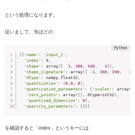
という処理になります。
従いまして、先ほどの
[
{
'name'
:
'input_1'
,
'index'
:
0
,
'shape'
:
 array
(
[
1
,
300
,
300
,
3
]
)
,
'shape_signature'
:
 array
(
[
-
1
,
300
,
300
,
3
]
'dtype'
:
 numpy
.
float32
,
'quantization'
:
(
0.0
,
0
)
,
'quantization_parameters'
:
{
'scales'
:
 array
(
[
'zero_points'
:
 array
(
[
]
,
 dtype
=
int32
)
,
'quantized_dimension'
:
0
}
,
'sparsity_parameters'
:
{
}
}
]
を確認すると「index」というキーには