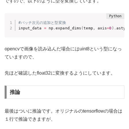
ですので、以下のように型を変換しています。
#バッチ次元の追加と型変換
input_data 
=
 np
.
expand_dims
(
temp
,
 axis
=
0
)
.
astyp
opencvで画像を読み込んだ場合にはuint8という型になっ
ていますので、
先ほど確認したfloat32に変換するようにしています。
推論
最後はついに推論です。オリジナルのtensorflowの場合は
１行で推論できますが、