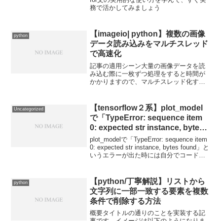
務で活かしてみましょう
【imageio| python】複数の画像
python
データ読み込みをマルチスレッド
で高速化
記事の適用シーン大量の画像データを読
み込む際に一枚ずつ処理をすると時間が
かかりますので、マルチスレッド化する
ことで時間短縮を試みます。また、画像
縮小や簡単な画像処理（反転、回転、シ
フト等）もマルチスレッド化できますの
【tensorflow２系】plot_model
Uncategorized
で、その際にはさらにマル...
で「TypeError: sequence item
0: expected str instance, bytes
found」というエラーが出た時の
plot_modelで「TypeError: sequence item
対処法
0: expected str instance, bytes found」と
いうエラーが出た時には自分でコードを
書き換えて対処しましょう。
【python/丁寧解説】リストから
python
文字列に一部一致する要素を複数
条件で削除する方法
概要タイトルの通りのことを実装する記
事です。イメージは以下のようになりま