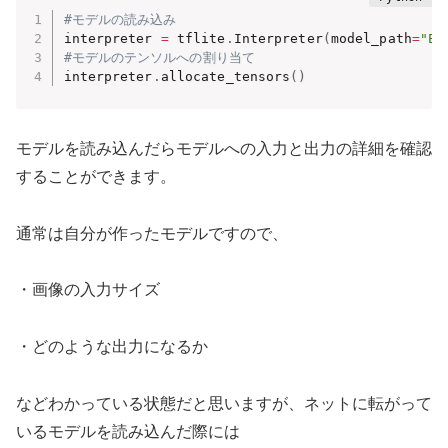
#モデルの読み込み
interpreter 
=
 tflite
.
Interpreter
(
model_path
=
"Ef
#モデルのテンソルへの割り当て
interpreter
.
allocate_tensors
(
)
モデルを読み込んだらモデルへの入力と出力の詳細を確認
することができます。
通常は自分が作ったモデルですので、
・画像の入力サイズ
・どのような出力になるか
などわかっている状態だと思いますが、ネットに転がって
いるモデルを読み込んだ際には