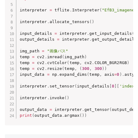
interpreter 
=
 tflite
.
Interpreter
(
"EfB3_imagenet
interpreter
.
allocate_tensors
(
)
input_details 
=
 interpreter
.
get_input_details
(
)
output_details 
=
 interpreter
.
get_output_details
img_path 
=
"画像パス"
temp 
=
 cv2
.
imread
(
img_path
)
temp 
=
 cv2
.
cvtColor
(
temp
,
 cv2
.
COLOR_BGR2RGB
)
temp 
=
 cv2
.
resize
(
temp
,
(
300
,
300
)
)
input_data 
=
 np
.
expand_dims
(
temp
,
 axis
=
0
)
.
astyp
interpreter
.
set_tensor
(
input_details
[
0
]
[
'index'
interpreter
.
invoke
(
)
output_data 
=
 interpreter
.
get_tensor
(
output_det
print
(
output_data
.
argmax
(
)
)