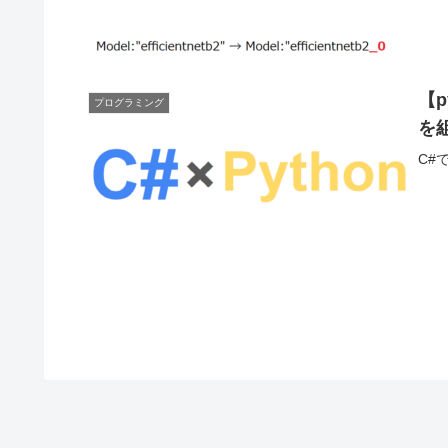
【p
プログラミング
を
C#