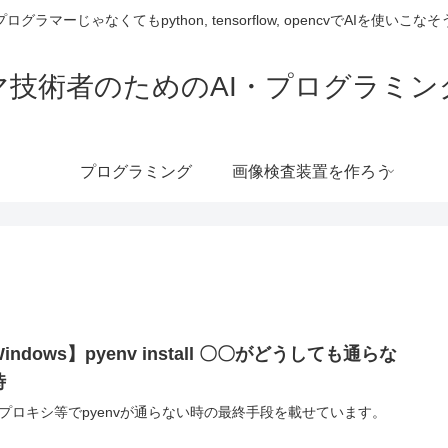
プログラマーじゃなくてもpython, tensorflow, opencvでAIを使いこなそ
マ技術者のためのAI・プログラミン
プログラミング
画像検査装置を作ろう
indows】pyenv install 〇〇がどうしても通らな
時
プロキシ等でpyenvが通らない時の最終手段を載せています。