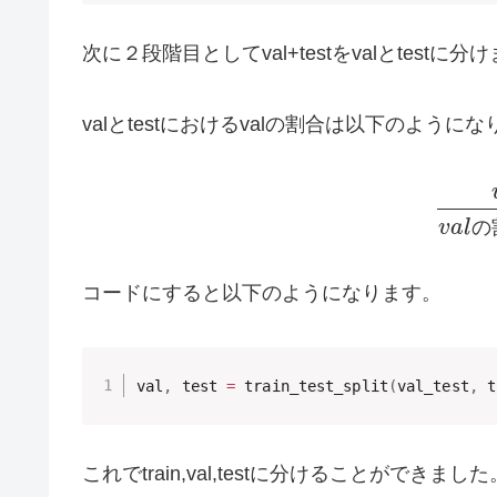
次に２段階目としてval+testをvalとtestに分
valとtestにおけるvalの割合は以下のように
v
a
l
の
コードにすると以下のようになります。
val
,
 test 
=
 train_test_split
(
val_test
,
 t
これでtrain,val,testに分けることができました