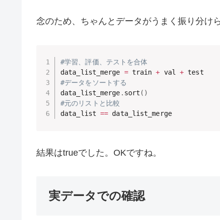
念のため、ちゃんとデータがうまく振り分け
#学習、評価、テストを合体
data_list_merge 
=
 train 
+
 val 
+
#データをソートする
data_list_merge
.
sort
(
)
#元のリストと比較
data_list 
==
 data_list_merge
結果はtrueでした。OKですね。
実データでの確認