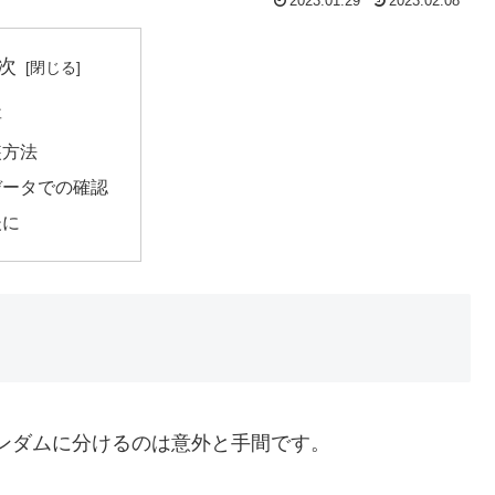
2023.01.29
2023.02.08
次
要
装方法
データでの確認
後に
stにランダムに分けるのは意外と手間です。