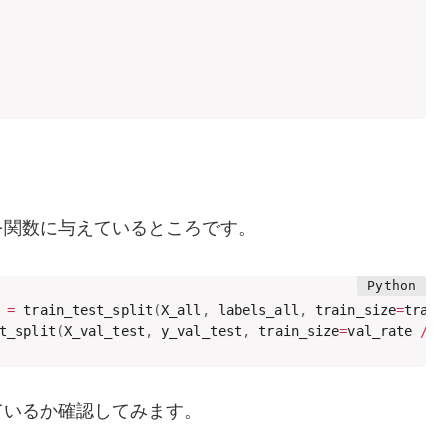
を関数に与えているところです。
 
=
 train_test_split
(
X_all
,
 labels_all
,
 train_size
=
train
t_split
(
X_val_test
,
 y_val_test
,
 train_size
=
val_rate 
/
(
ているか確認してみます。