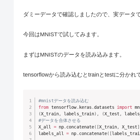
ダミーデータで確認しましたので、実データ
今回はMNISTで試してみます。
まずはMNISTのデータを読み込みます。
tensorflowから読み込むとtrainとte
#mnistデータを読み込む
from
 tensorflow
.
keras
.
datasets 
import
(
X_train
,
 labels_train
)
,
(
X_test
,
 labels
#データを合体させる
X_all 
=
 np
.
concatenate
(
[
X_train
,
 X_test
]
labels_all 
=
 np
.
concatenate
(
[
labels_trai