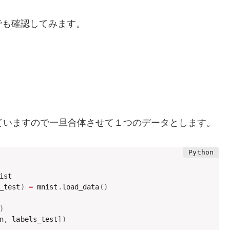
でも確認してみます。
stに分かれていますので一旦合体させて１つのデータとします。
_test
)
=
 mnist
.
load_data
(
)
)
n
,
 labels_test
]
)