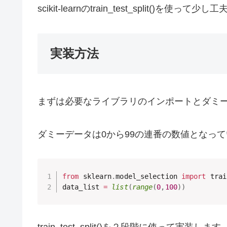
scikit-learnのtrain_test_split()を
実装方法
まずは必要なライブラリのインポートとダミ
ダミーデータは0から99の連番の数値となっ
from
 sklearn
.
model_selection 
import
 trai
data_list 
=
list
(
range
(
0
,
100
)
)