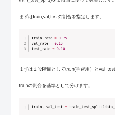
train_test_split()を２段階に使って実装します
まずはtrain,val,testの割合を指定します。
train_rate 
=
0.75
val_rate 
=
0.15
test_rate 
=
0.10
まずは１段階目としてtrain(学習用）とval+
trainの割合を基準として分けます。
train
,
 val_test 
=
 train_test_split
(
data_