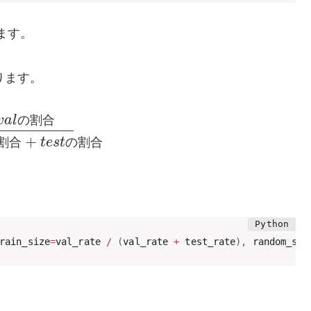
けます。
なります。
v
a
l
の
割
合
+
割
合
t
e
s
t
の
割
合
rain_size
=
val_rate 
/
(
val_rate 
+
 test_rate
)
,
 random_sta
。