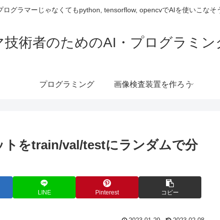
プログラマーじゃなくてもpython, tensorflow, opencvでAIを使いこなそ
マ技術者のためのAI・プログラミン
プログラミング
画像検査装置を作ろう
をtrain/val/testにランダムで分
LINE
Pinterest
コピー