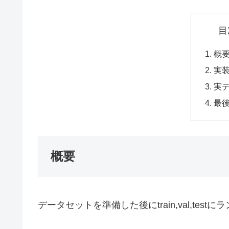
目
概
実
実
最
概要
データセットを準備した後にtrain,val,te