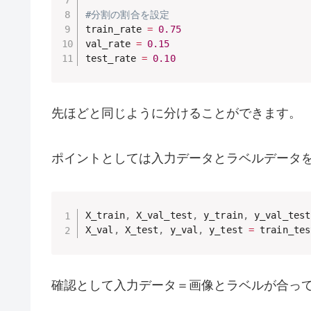
#分割の割合を設定
train_rate 
=
0.75
val_rate 
=
0.15
test_rate 
=
0.10
先ほどと同じように分けることができます。
ポイントとしては入力データとラベルデータ
X_train
,
 X_val_test
,
 y_train
,
 y_val_test
X_val
,
 X_test
,
 y_val
,
 y_test 
=
 train_tes
確認として入力データ＝画像とラベルが合っ